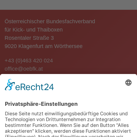
Österreichischer Bundesfachverband
für Kick- und Thaiboxen
Rosentaler Straße 3
9020 Klagenfurt am Wörthersee
+43 (0)463 420 024
office@oebfk.at
NEWSLETTER