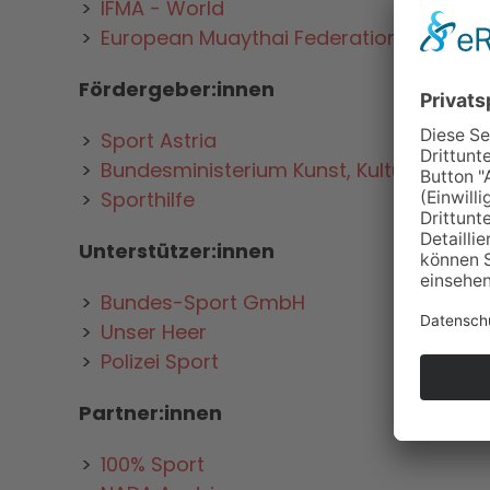
IFMA - World
European Muaythai Federation
Fördergeber:innen
Sport Astria
Bundesministerium Kunst, Kultur, öffentl
Sporthilfe
Unterstützer:innen
Bundes-Sport GmbH
Unser Heer
Polizei Sport
Partner:innen
100% Sport