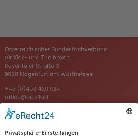
Österreichischer Bundesfachverband
für Kick- und Thaiboxen
Rosentaler Straße 3
9020 Klagenfurt am Wörthersee
+43 (0)463 420 024
office@oebfk.at
NEWSLETTER