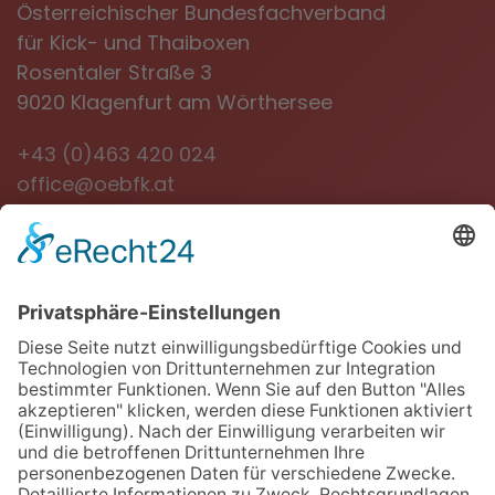
Österreichischer Bundesfachverband
für Kick- und Thaiboxen
Rosentaler Straße 3
9020 Klagenfurt am Wörthersee
+43 (0)463 420 024
office@oebfk.at
NEWSLETTER