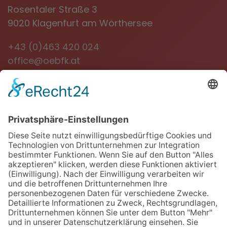
Rosentaler Straße 3
9020 Klagenfurt am Wörthersee
+43 (0)463 420 024
office@oebfk.at
NEWSLETTER
Jetzt anmelden