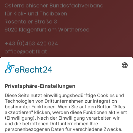
Österreichischer Bundesfachverband
für Kick- und Thaiboxen
Rosentaler Straße 3
9020 Klagenfurt am Wörthersee
+43 (0)463 420 024
office@oebfk.at
NEWSLETTER