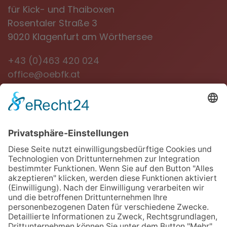
für Kick- und Thaiboxen
Rosentaler Straße 3
9020 Klagenfurt am Wörthersee
+43 (0)463 420 024
office@oebfk.at
NEWSLETTER