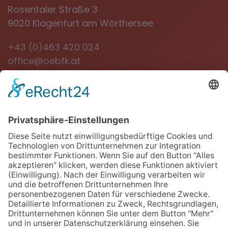
Rosentaler Straße 3
9020 Klagenfurt am Wörthersee
+43 (0)463 420 024
office@oebfk.at
NEWSLETTER
Jetzt anmelden