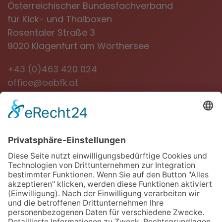
Österreichischer Bundesfachverband
für Kick- und Thaiboxen
Rosentaler Straße 3
9020 Klagenfurt am Wörthersee
+43 (0)463 420 024
office@oebfk.at
NEWSLETTER