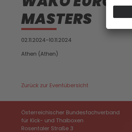
WAKO EUROPA
MASTERS
02.11.2024–10.11.2024
Athen (Athen)
Zurück zur Eventübersicht
Österreichischer Bundesfachverband
für Kick- und Thaiboxen
Rosentaler Straße 3