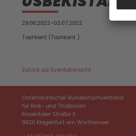
USBEKISTAN O
29.06.2022–03.07.2022
Tashkent (Tashkent )
Zurück zur Eventübersicht
Österreichischer Bundesfachverband
für Kick- und Thaiboxen
Rosentaler Straße 3
9020 Klagenfurt am Wörthersee