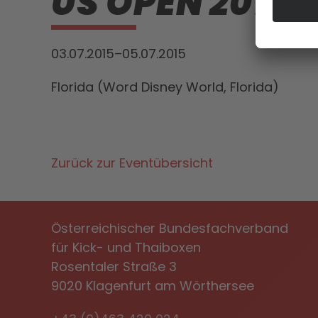
US OPEN 2015
03.07.2015–05.07.2015
Florida (Word Disney World, Florida)
Zurück zur Eventübersicht
Österreichischer Bundesfachverband
für Kick- und Thaiboxen
Rosentaler Straße 3
9020 Klagenfurt am Wörthersee