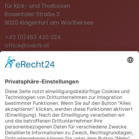
für Kick- und Thaiboxen
Rosentaler Straße 3
9020 Klagenfurt am Wörthersee
+43 (0)463 420 024
office@oebfk.at
NEWSLETTER