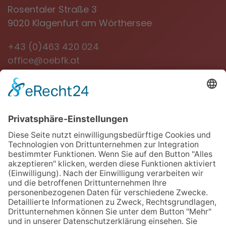
Rosentaler Straße 3
9020 Klagenfurt am Wörthersee
+43 (0)463 420 024
office@oebfk.at
NEWSLETTER
Jetzt anmelden