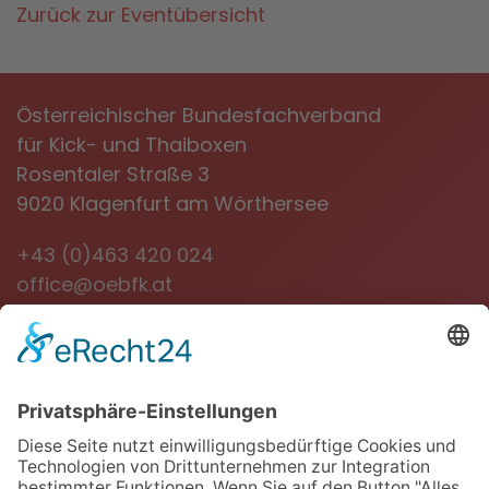
Zurück zur Eventübersicht
Österreichischer Bundesfachverband
für Kick- und Thaiboxen
Rosentaler Straße 3
9020 Klagenfurt am Wörthersee
+43 (0)463 420 024
office@oebfk.at
NEWSLETTER