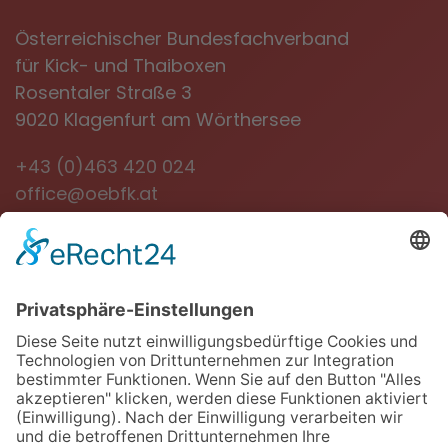
Österreichischer Bundesfachverband
für Kick- und Thaiboxen
Rosentaler Straße 3
9020 Klagenfurt am Wörthersee
+43 (0)463 420 024
office@oebfk.at
NEWSLETTER