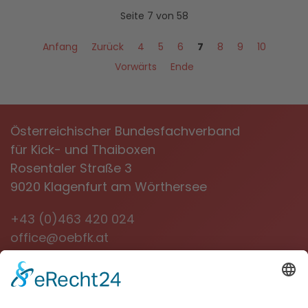
Seite 7 von 58
Anfang
Zurück
4
5
6
7
8
9
10
Vorwärts
Ende
Österreichischer Bundesfachverband
für Kick- und Thaiboxen
Rosentaler Straße 3
9020 Klagenfurt am Wörthersee
+43 (0)463 420 024
office@oebfk.at
NEWSLETTER