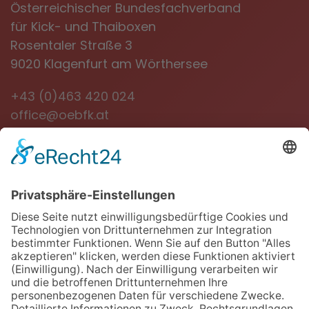
Österreichischer Bundesfachverband
für Kick- und Thaiboxen
Rosentaler Straße 3
9020 Klagenfurt am Wörthersee
+43 (0)463 420 024
office@oebfk.at
NEWSLETTER