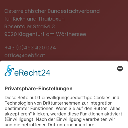
Österreichischer Bundesfachverband
für Kick- und Thaiboxen
Rosentaler Straße 3
9020 Klagenfurt am Wörthersee
+43 (0)463 420 024
office@oebfk.at
NEWSLETTER