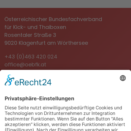
Österreichischer Bundesfachverband
für Kick- und Thaiboxen
Rosentaler Straße 3
9020 Klagenfurt am Wörthersee
+43 (0)463 420 024
office@oebfk.at
NEWSLETTER