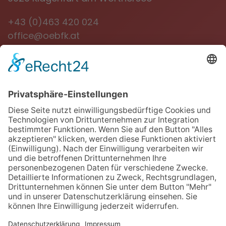
+43 (0)463 420 024
office@oebfk.at
NEWSLETTER
Jetzt anmelden