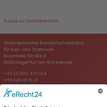
Zurück zur Eventübersicht
Österreichischer Bundesfachverband
für Kick- und Thaiboxen
Rosentaler Straße 3
9020 Klagenfurt am Wörthersee
+43 (0)463 420 024
office@oebfk.at
NEWSLETTER