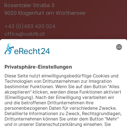
Rosentaler Straße 3
9020 Klagenfurt am Wörthersee
+43 (0)463 420 024
office@oebfk.at
NEWSLETTER
Jetzt anmelden