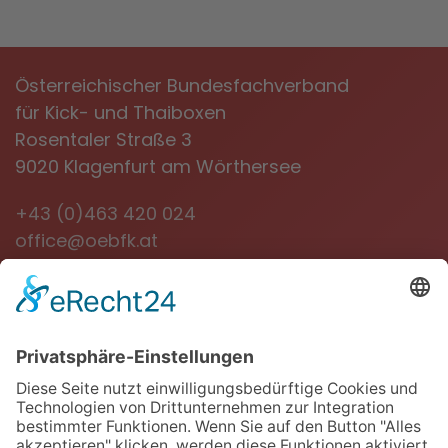
Österreichischer Bundesfachverband
für Kick- und Thaiboxen
Rosentaler Straße 3
9020 Klagenfurt am Wörthersee
+43 (0)463 420 024
office@oebfk.at
NEWSLETTER