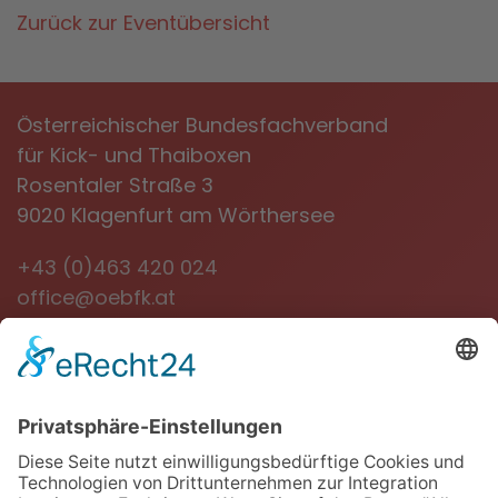
Zurück zur Eventübersicht
Österreichischer Bundesfachverband
für Kick- und Thaiboxen
Rosentaler Straße 3
9020 Klagenfurt am Wörthersee
+43 (0)463 420 024
office@oebfk.at
NEWSLETTER