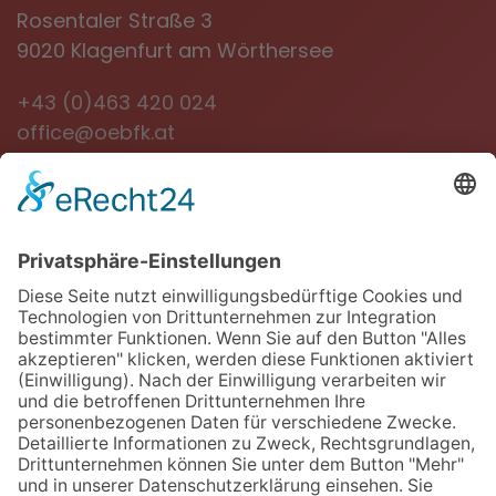
Rosentaler Straße 3
9020 Klagenfurt am Wörthersee
+43 (0)463 420 024
office@oebfk.at
NEWSLETTER
Jetzt anmelden