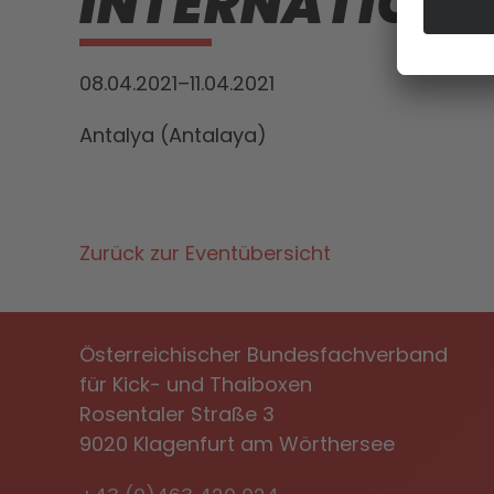
INTERNATIONAL
08.04.2021–11.04.2021
Antalya (Antalaya)
Zurück zur Eventübersicht
Österreichischer Bundesfachverband
für Kick- und Thaiboxen
Rosentaler Straße 3
9020 Klagenfurt am Wörthersee