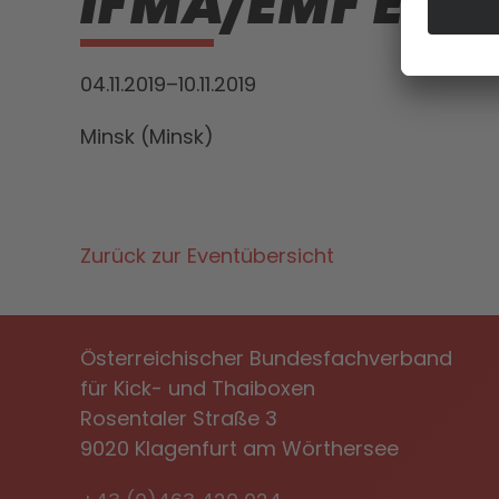
IFMA/EMF EU
04.11.2019–10.11.2019
Minsk (Minsk)
Zurück zur Eventübersicht
Österreichischer Bundesfachverband
für Kick- und Thaiboxen
Rosentaler Straße 3
9020 Klagenfurt am Wörthersee