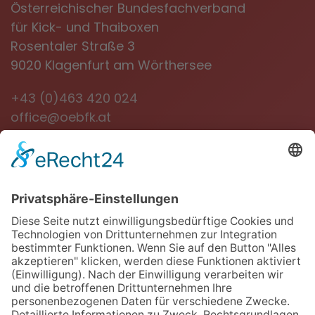
Österreichischer Bundesfachverband
für Kick- und Thaiboxen
Rosentaler Straße 3
9020 Klagenfurt am Wörthersee
+43 (0)463 420 024
office@oebfk.at
NEWSLETTER