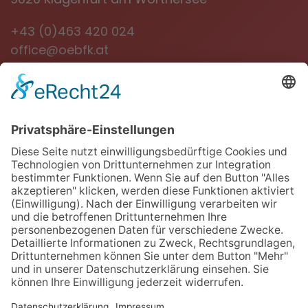
+43 (0)463 420 024
office@oebfk.at
NEWSLETTER
Jetzt anmelden