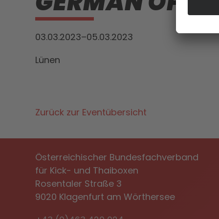
GERMAN OPEN 
03.03.2023–05.03.2023
Lünen
Zurück zur Eventübersicht
Österreichischer Bundesfachverband
für Kick- und Thaiboxen
Rosentaler Straße 3
9020 Klagenfurt am Wörthersee