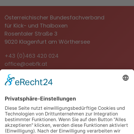
Österreichischer Bundesfachverband
für Kick- und Thaiboxen
Rosentaler Straße 3
9020 Klagenfurt am Wörthersee
+43 (0)463 420 024
office@oebfk.at
NEWSLETTER