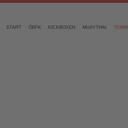
START
ÖBFK
KICKBOXEN
MUAYTHAI
TERM