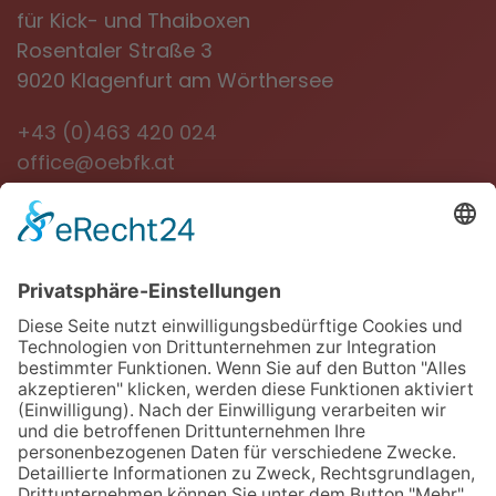
für Kick- und Thaiboxen
Rosentaler Straße 3
9020 Klagenfurt am Wörthersee
+43 (0)463 420 024
office@oebfk.at
NEWSLETTER