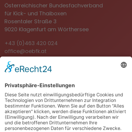
Österreichischer Bundesfachverband
für Kick- und Thaiboxen
Rosentaler Straße 3
9020 Klagenfurt am Wörthersee
+43 (0)463 420 024
office@oebfk.at
NEWSLETTER