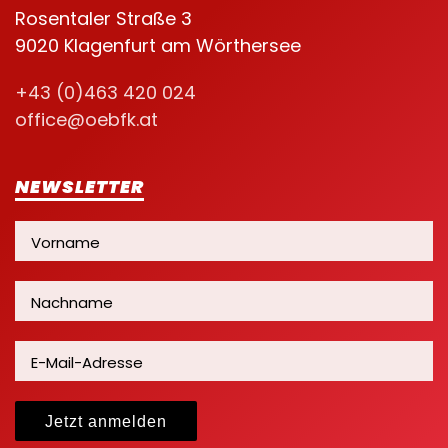
Rosentaler Straße 3
9020 Klagenfurt am Wörthersee
+43 (0)463 420 024
office@oebfk.at
NEWSLETTER
Jetzt anmelden