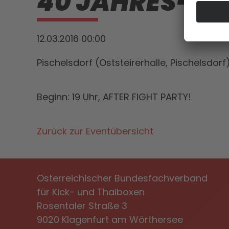
40 JAHRES-JU
12.03.2016 00:00
Pischelsdorf (Oststeirerhalle, Pischelsdorf
Beginn: 19 Uhr, AFTER FIGHT PARTY!
Zurück zur Eventübersicht
Österreichischer Bundesfachverband
für Kick- und Thaiboxen
Rosentaler Straße 3
9020 Klagenfurt am Wörthersee