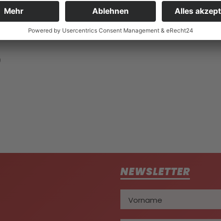
BILÄUM ÖBFK
)
NEWSLETTER