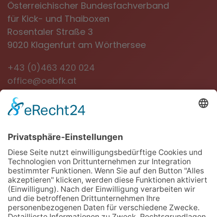
Österreichischer Bundesfachverband
für Kick- und Thaiboxen
Rosentaler Straße 3
9020 Klagenfurt am Wörthersee
+43 (0)463 420 024
office@oebfk.at
NEWSLETTER