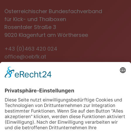
Österreichischer Bundesfachverband
für Kick- und Thaiboxen
Rosentaler Straße 3
9020 Klagenfurt am Wörthersee
+43 (0)463 420 024
office@oebfk.at
NEWSLETTER