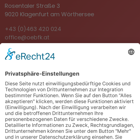
Rosentaler Straße 3
9020 Klagenfurt am Wörthersee
+43 (0)463 420 024
office@oebfk.at
NEWSLETTER
Jetzt anmelden