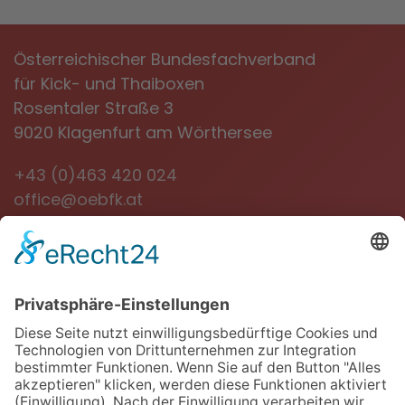
Österreichischer Bundesfachverband
für Kick- und Thaiboxen
Rosentaler Straße 3
9020 Klagenfurt am Wörthersee
+43 (0)463 420 024
office@oebfk.at
NEWSLETTER