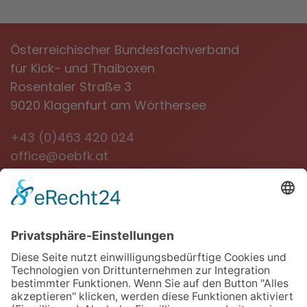
Österreichischer Bundesfachverband
für Kick- und Thaiboxen
Rosentaler Straße 3
9020 Klagenfurt am Wörthersee
+43 (0)463 420 024
office@oebfk.at
NEWSLETTER