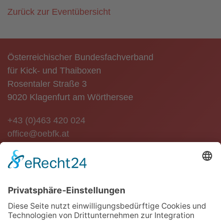
Zurück zur Eventübersicht
Österreichischer Bundesfachverband
für Kick- und Thaiboxen
Rosentaler Straße 3
9020 Klagenfurt am Wörthersee
+43 (0)463 420 024
office@oebfk.at
NEWSLETTER