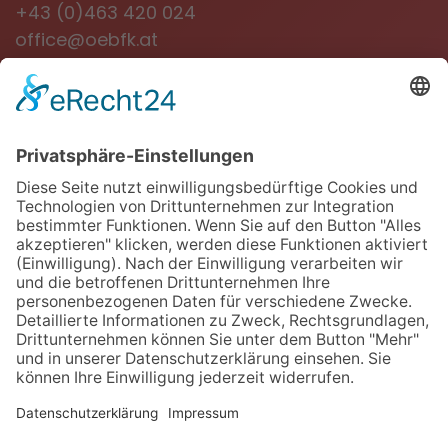
+43 (0)463 420 024
office@oebfk.at
NEWSLETTER
Jetzt anmelden