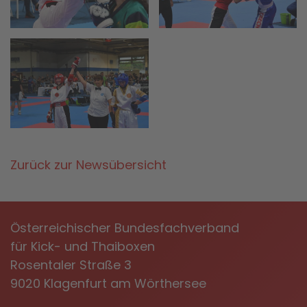
Zurück zur Newsübersicht
Österreichischer Bundesfachverband
für Kick- und Thaiboxen
Rosentaler Straße 3
9020 Klagenfurt am Wörthersee