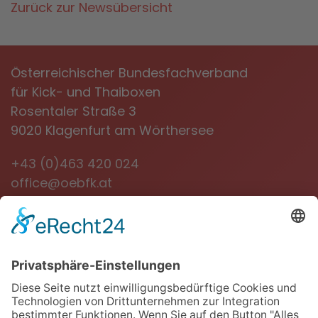
Zurück zur Newsübersicht
Österreichischer Bundesfachverband
für Kick- und Thaiboxen
Rosentaler Straße 3
9020 Klagenfurt am Wörthersee
+43 (0)463 420 024
office@oebfk.at
NEWSLETTER