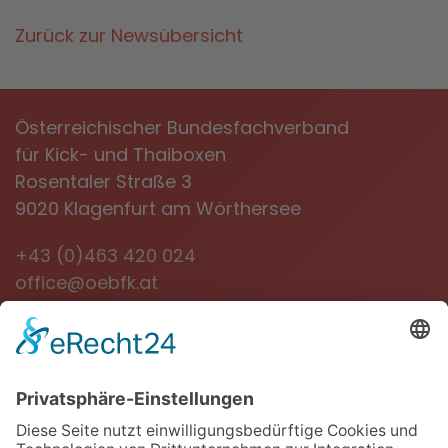
Zurück zur Newsübersicht
Österreichischer Bundesfachverband
für Kick- und Thaiboxen
Rosentaler Straße 3
9020 Klagenfurt am Wörthersee
+43 (0)463 420 024
office@oebfk.at
NEWSLETTER