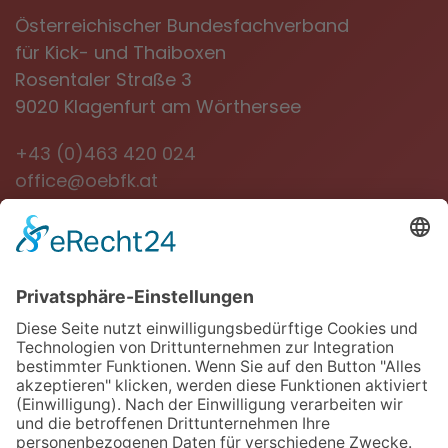
Österreichischer Bundesfachverband
für Kick- und Thaiboxen
Rosentaler Straße 3
9020 Klagenfurt am Wörthersee
+43 (0)463 420 024
office@oebfk.at
NEWSLETTER