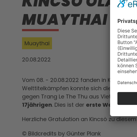
KINCSÖ OLAH I
MUAYTHAI
Muaythai
20.08.2022
Vom 08. - 20.08.2022 fanden in Kuala Lum
Welttitelkämpfen konnte sich die ÖBFK-Att
gegen Trang Le The Thu aus Vietnam klar 
17jährigen
. Dies ist der
erste Weltmeister
Herzliche Gratulation an Kincsö zu diesem 
© Bildcredits by Günter Plank