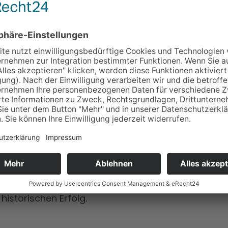
ST WELTMEISTERI
pur (Malaysien) die Muaythai
Junioren Weltmeist
hletin
Kincsö Olah zur Weltmeisterin im Muayth
nach Punkten und ist
neue Weltmeisterin im Mu
titel für Österreich
im Muaythai beim weltgrößte
historischen Erfolg.