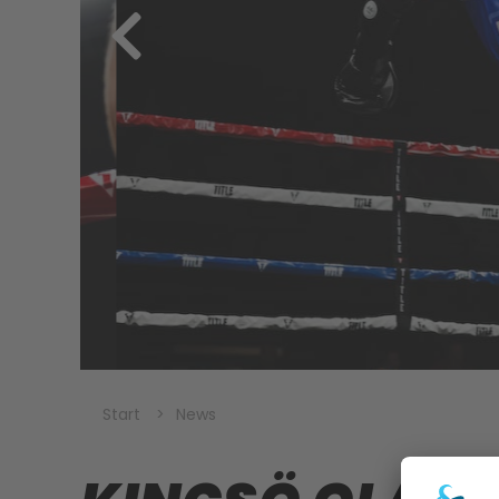
Start
News