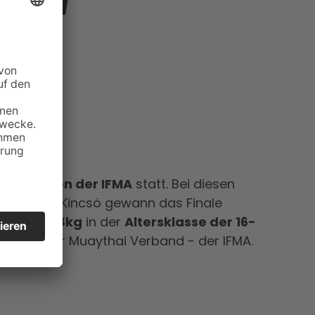
N IM
erschaften der IFMA
statt. Bei diesen
ai
krönen. Kincsö gewann das Finale
aythai -48kg
in der
Altersklasse der 16-
n Amateur Muaythai Verband - der IFMA.