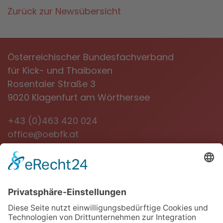
Zurück zur Newsübersicht
Österreichischer Bundesfachverband
für Kick- und Thaiboxen
Rosentaler Straße 3
9020 Klagenfurt am Wörthersee
+43 (0)463 420 024
office@oebfk.at
NEWSLETTER