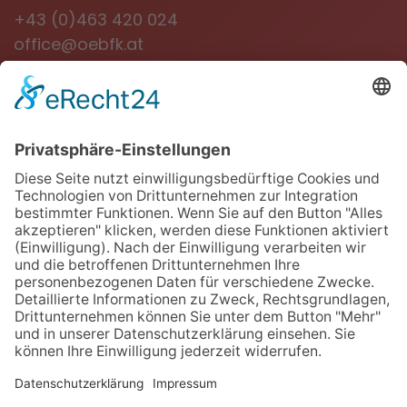
+43 (0)463 420 024
office@oebfk.at
NEWSLETTER
Jetzt anmelden