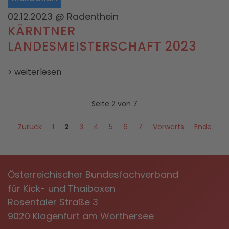
02.12.2023
@ Radenthein
KÄRNTNER
LANDESMEISTERSCHAFT 2023
> weiterlesen
Seite 2 von 7
Zurück
1
2
3
4
5
6
7
Vorwärts
Ende
Österreichischer Bundesfachverband
für Kick- und Thaiboxen
Rosentaler Straße 3
9020 Klagenfurt am Wörthersee